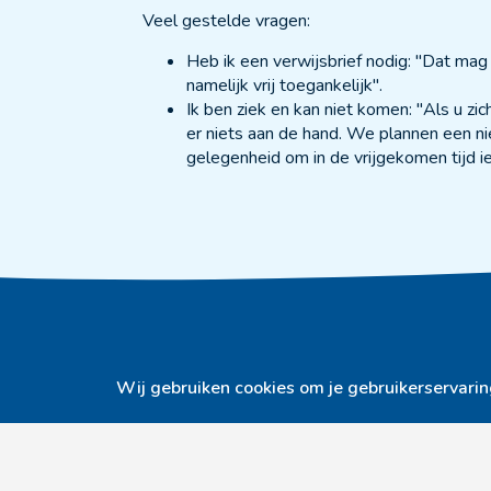
Veel gestelde vragen:
Heb ik een verwijsbrief nodig: "Dat mag 
namelijk vrij toegankelijk".
Ik ben ziek en kan niet komen: "Als u zi
er niets aan de hand. We plannen een nie
gelegenheid om in de vrijgekomen tijd 
Praktijk Meerssen
Prakti
Wij gebruiken cookies om je gebruikerservaring 
info@medischefitness.nl
info@me
043 – 364 40 66
043 - 
Pastoor Nicolaes Creftenstraat 4
Papenw
6231 HH Meerssen
6241 B