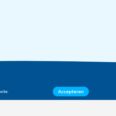
14115550
Accepteren
site.
:
NL74 ABNA 0577 4268 42
ene Voorwaarden en huisregels Medische Fitness
cyreglement
ene praktijkinformatie