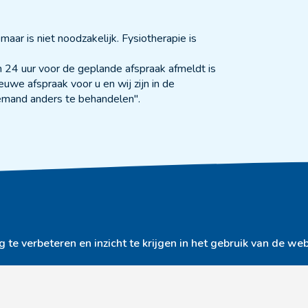
maar is niet noodzakelijk. Fysiotherapie is
ch 24 uur voor de geplande afspraak afmeldt is
uwe afspraak voor u en wij zijn in de
iemand anders te behandelen".
KvK:
jk Bunde
Praktijk Hulsberg
te verbeteren en inzicht te krijgen in het gebruik van de web
IBAN
dischefitness.nl
info@medischefitness.nl
3644066
045 – 405 19 48
Algem
eg 49
Schoolstraat 8
Priva
R Bunde
6336 AR Hulsberg
Algem