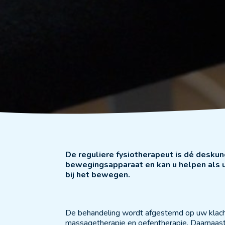
De reguliere fysiotherapeut is dé deskun
bewegingsapparaat en kan u helpen als 
bij het bewegen.
De behandeling wordt afgestemd op uw klach
massagetherapie en oefentherapie. Daarnaast 