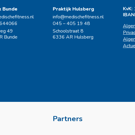
KvK:
jk Bunde
Praktijk Hulsberg
IBAN
dischefitness.nl
info@medischefitness.nl
3644066
045 – 405 19 48
Algem
eg 49
Schoolstraat 8
Priva
R Bunde
6336 AR Hulsberg
Algem
Actue
Partners