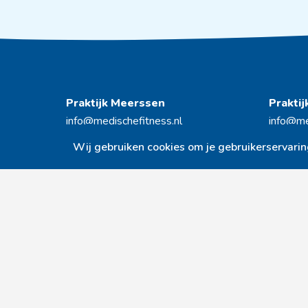
Praktijk Meerssen
Prakti
info@medischefitness.nl
info@me
043 – 364 40 66
043 - 
Wij gebruiken cookies om je gebruikerservaring 
Pastoor Nicolaes Creftenstraat 4
Papenw
6231 HH Meerssen
6241 B
Volg ons op Facebook
Volg ons op Instagram