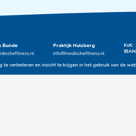
KvK:
jk Bunde
Praktijk Hulsberg
IBAN
dischefitness.nl
info@medischefitness.nl
3644066
045 – 405 19 48
Algem
te verbeteren en inzicht te krijgen in het gebruik van de web
eg 49
Schoolstraat 8
Priva
R Bunde
6336 AR Hulsberg
Algem
Actue