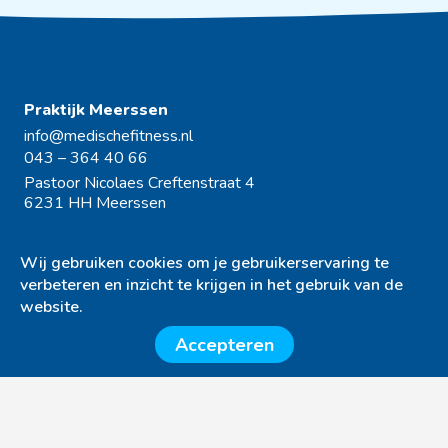
Praktijk Meerssen
info@medischefitness.nl
043 – 364 40 66
Pastoor Nicolaes Creftenstraat 4
6231 HH Meerssen
Praktijk Bunde
Wij gebruiken cookies om je gebruikerservaring te
info@medischefitness.nl
verbeteren en inzicht te krijgen in het gebruik van de
043 - 3644066
website.
Papenweg 49
6241 BR Bunde
Zoeken
Accepteren
Praktijk Hulsberg
info@medischefitness.nl
045 – 405 19 48